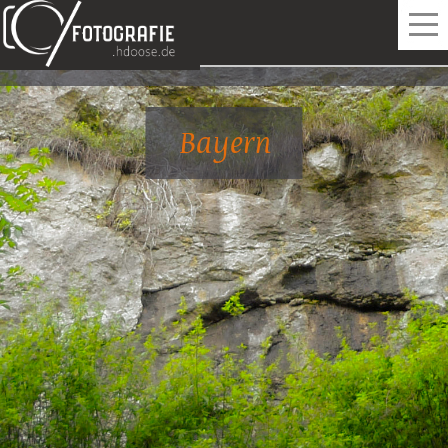
Home
Bayern
Reise
Weitere Informationen: Reise
Deutschland
Irland
Natur
Weitere Informationen: Natur